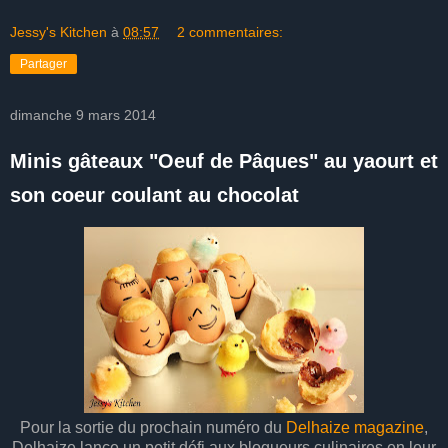
Jessy's Kitchen
à
08:57
2 commentaires:
Partager
dimanche 9 mars 2014
Minis gâteaux "Oeuf de Pâques" au yaourt et
son coeur coulant au chocolat
Pour la sortie du prochain numéro du
Delhaize magazine
,
Delhaize lance un petit défi aux blogueurs culinaires en leur